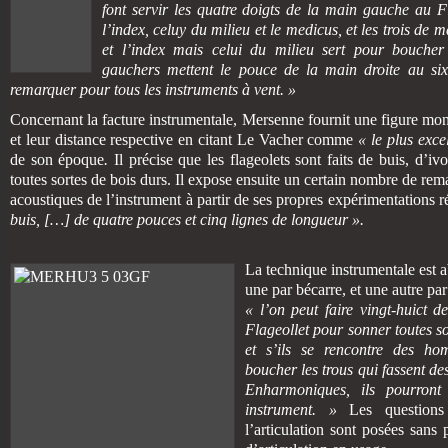
font servir les quatre doigts de la main gauche au Fl
l’index, celuy du milieu et le medicus, et les trois de m
et l’index mais celui du milieu sert pour bouche
gauchers mettent le pouce de la main droite au six
remarquer pour tous les instruments à vent. »
Concernant la facture instrumentale, Mersenne fournit une figure mon
et leur distance respective en citant Le Vacher comme
« le plus exce
de son époque
.
Il précise que les flageolets sont faits de buis, d’iv
toutes sortes de bois durs. Il expose ensuite un certain nombre de rem
acoustiques de l’instrument à partir de ses propres expérimentations r
buis, […] de quatre pouces et cinq lignes de longueur ».
La technique instrumentale est 
une par bécarre, et une autre p
« l’on peut faire vingt-huict d
Flageollet pour sonner toutes s
et s’ils se rencontre des ho
boucher les trous qui fassent de
Enharmoniques, ils pourront
instrument. »
Les questions 
l’articulation sont posées sans 