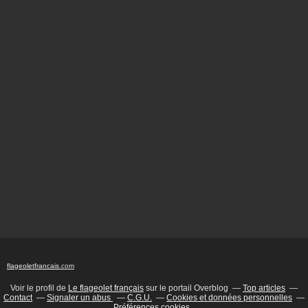
flageoletfrancais
.com
Voir le profil de
Le flageolet français
sur le portail Overblog
Top articles
Contact
Signaler un abus
C.G.U.
Cookies et données personnelles
Préférences cookies