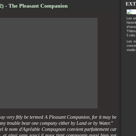
EXT
82) - The Pleasant Companion
Les en
histo
d'ois
Thibou
5 clés
Les ex
conce
studio
may very fitly be termed A Pleasant Companion, for it may be
 any trouble bear one company either by Land or by Water."
uel le nom d'Agréable Compagnon convient parfaitement car
 et ainsi sans souci il nous tient compagnie aussi bien sur