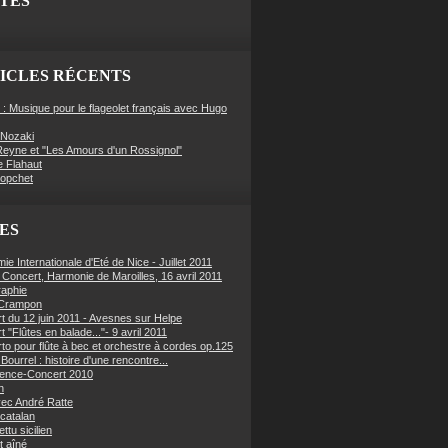
ITES
ICLES RÉCENTS
 : Musique pour le flageolet français avec Hugo
Nozaki
eyne et "Les Amours d'un Rossignol"
e Flahaut
Hopchet
ES
e Internationale d'Eté de Nice - Juillet 2011
f Concert, Harmonie de Maroilles, 16 avril 2011
raphie
 Crampon
t du 12 juin 2011 - Avesnes sur Helpe
 "Flûtes en balade..."- 9 avril 2011
to pour flûte à bec et orchestre à cordes op.125
Bourrel : histoire d'une rencontre...
ence-Concert 2010
n
ec André Ratte
 catalan
ettu sicilien
t aîné