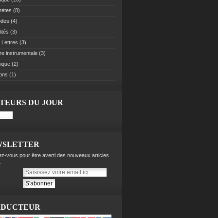
rètes
(8)
odes
(4)
ités
(3)
 Lettres
(3)
re instrumentale
(3)
ique
(2)
ions
(1)
ITEURS DU JOUR
WSLETTER
z-vous pour être averti des nouveaux articles
.
ADUCTEUR