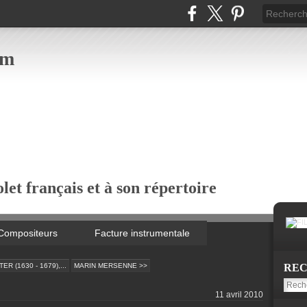
om
let français et à son répertoire
Compositeurs
Facture instrumentale
R (1630 - 1679),...
MARIN MERSENNE >>
RE
11 avril 2010