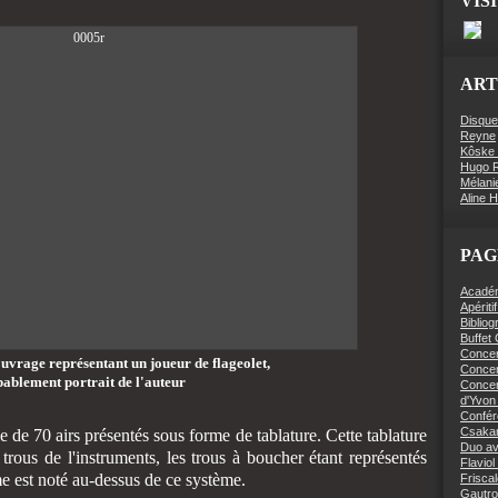
VIS
ART
Disque
Reyne
Kôske 
Hugo R
Mélani
Aline 
PAG
Académi
Apériti
Bibliog
Buffet
Concer
ouvrage représentant un joueur de flageolet,
Concert
ablement portrait de l'auteur
Concer
d'Yvon 
Confér
Csaka
e 70 airs présentés sous forme de tablature. Cette tablature
Duo av
rous de l'instruments, les trous à boucher étant représentés
Flaviol
me est noté au-dessus de ce système.
Friscal
Gautro