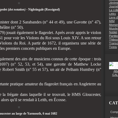
Jérémi
Journé
eolet (
dot notation) -
Nightingale
(Rossignol)
La coll
Links
Livre d
MIM
nister dont 2 Sarabandes (n° 44 et 49), une Gavotte (n° 47),
Moment
héâtre (n° 50).
Musée 
79) jouait également le flageolet. Après avoir appris le violon
Noblet
Partiti
661 pour voir les Violons du Roi sous Louis XIV. A son retour
Thibouv
 Violons du Roi. A partir de 1672, il organisera une série de
Transcr
Txistu
les premiers concerts publiques en Europe.
alement des airs de musiciens connus de cette époque : trois
 1697) (n° 52, 53, et 54), une gavotte de Matthew Locke
de Robert Smith (n° 55 et 57), un air de Pelham Humfrey (n°
Alb
GAL
tante pratique amateur du flageolet français en Angleterre au
la frégate dans laquelle il se trouvait, le HMS Gloucester,
alors qu'il se rendait à Leith, en Écosse.
CAT
Compo
oucester au large de Yarmouth, 6 mai 1682
Histo