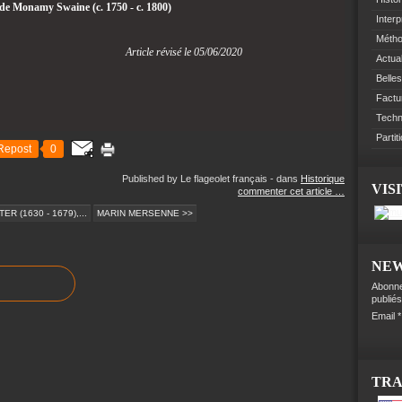
 de Monamy Swaine (c. 1750 - c. 1800)
Interp
Méth
révisé le 05/06/2020
Actual
Belles
Factu
Techn
Partit
Repost
0
Published by Le flageolet français
-
dans
Historique
VIS
commenter cet article
…
R (1630 - 1679),...
MARIN MERSENNE >>
NE
Abonne
publiés
Email
TR