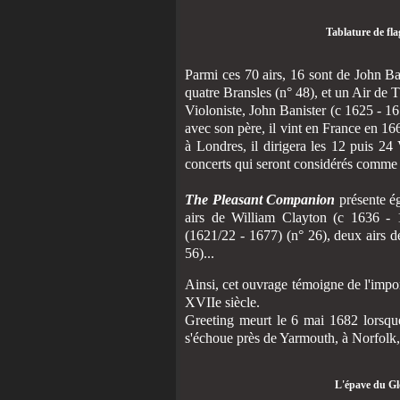
Tablature de flag
Parmi ces 70 airs, 16 sont de John Ba
quatre Bransles (n° 48), et un Air de T
Violoniste, John Banister (c 1625 - 16
avec son père, il vint en France en 1
à Londres, il dirigera les 12 puis 24
concerts qui seront considérés comme 
The Pleasant Companion
présente ég
airs de William Clayton (c 1636 -
(1621/22 - 1677) (n° 26), deux airs 
56)...
Ainsi, cet ouvrage témoigne de l'impor
XVIIe siècle.
Greeting meurt le 6 mai 1682 lorsque 
s'échoue près de Yarmouth, à Norfolk, 
L'épave du Gl