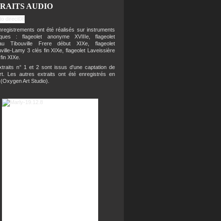
RAITS AUDIO
registrements ont été réalisés sur instruments
riques : flageolet anonyme XVIIIe, flageolet
eau Tibouville Frere début XIXe, flageolet
ville-Lamy 3 clés fin XIXe, flageolet Laveissière
 fin XIXe.
traits n° 1 et 2 sont issus d'une captation de
rt. Les autres extraits ont été enregistrés en
 (Oxygen Art Studio).