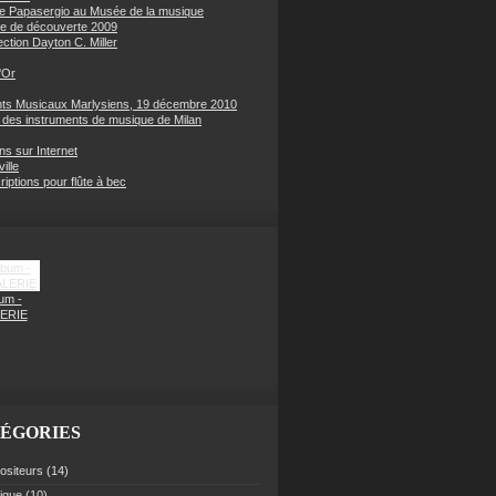
e Papasergio au Musée de la musique
e de découverte 2009
ection Dayton C. Miller
'Or
s Musicaux Marlysiens, 19 décembre 2010
des instruments de musique de Milan
ons sur Internet
ille
iptions pour flûte à bec
um -
ERIE
ÉGORIES
siteurs
(14)
rique
(10)