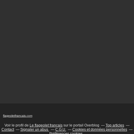
flageoletfrancais
.com
Voir le profil de
Le flageolet français
sur le portail Overblog
Top articles
Contact
Signaler un abus
C.G.U.
Cookies et données personnelles
Préférences cookies