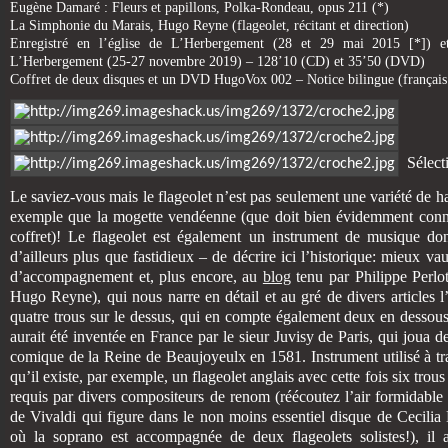
Eugène Damaré : Fleurs et papillons, Polka-Rondeau, opus 211 (*)
La Simphonie du Marais, Hugo Reyne (flageolet, récitant et direction)
Enregistré en l’église de L’Herbergement (28 et 29 mai 2015 [*]) et
L’Herbergement (25-27 novembre 2019) – 128’10 (CD) et 35’50 (DVD)
Coffret de deux disques et un DVD HugoVox 002 – Notice bilingue (français
Sélecti
Le saviez-vous mais le flageolet n’est pas seulement une variété de ha
exemple que la mogette vendéenne (que doit bien évidemment conna
coffret)! Le flageolet est également un instrument de musique dont 
d’ailleurs plus que fastidieux – de décrire ici l’historique: mieux vau
d’accompagnement et, plus encore, au
blog
tenu par Philippe Perlot
Hugo Reyne), qui nous narre en détail et au gré de divers articles l’h
quatre trous sur le dessus, qui en compte également deux en dessous
aurait été inventée en France par le sieur Juvisy de Paris, qui joua d
comique de la Reine de Beaujoyeulx en 1581. Instrument utilisé à tr
qu’il existe, par exemple, un flageolet anglais avec cette fois six trous
requis par divers compositeurs de renom (réécoutez l’air formidable
de Vivaldi qui figure dans le non moins essentiel disque de Cecili
où la soprano est accompagnée de deux flageolets solistes!), il