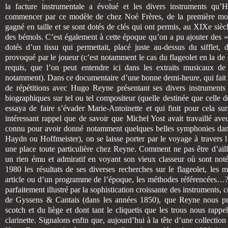
la facture instrumentale a évolué et les divers instruments q
commencer par ce modèle de chez Noé Frères, de la première mo
gagné en taille et se sont dotés de clés qui ont permis, au XIXe siècl
des bémols. C’est également à cette époque qu’on a pu ajouter des «
dotés d’un tissu qui permettait, placé juste au-dessus du sifflet, 
provoqué par le joueur (c’est notamment le cas du flageolet en la de C
requis, que l’on peut entendre ici dans les extraits musicaux de
notamment). Dans ce documentaire d’une bonne demi-heure, qui fait al
de répétitions avec Hugo Reyne présentant ses divers instruments 
biographiques sur tel ou tel compositeur (quelle destinée que celle
essaya de faire s’évader Marie-Antoinette et qui finit pour cela s
intéressant rappel que de savoir que Michel Yost avait travaillé av
connu pour avoir donné notamment quelques belles symphonies dans
Haydn ou Hoffmeister), on se laisse porter par le voyage à travers l’h
une place toute particulière chez Reyne. Comment ne pas être d’aill
un rien ému et admiratif en voyant son vieux classeur où sont not
1980 les résultats de ses diverses recherches sur le flageolet, les
article ou d’un programme de l’époque, les méthodes référencées…?
parfaitement illustré par la sophistication croissante des instruments, 
de Gyssens & Cantais (dans les années 1850), que Reyne nous prés
scotch et du liège et dont tant le cliquetis que les trous nous rappe
clarinette. Signalons enfin que, aujourd’hui à la tête d’une collecti