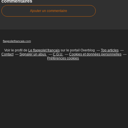
commentaires
Ajouter un commentaire
flageoletfrancais
.com
Voir le profil de
Le flageolet français
sur le portail Overblog
Top articles
Contact
Signaler un abus
C.G.U.
Cookies et données personnelles
Préférences cookies