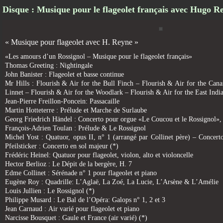
Disque : Musique pour le flageolet français avec Hugo R
« Musique pour flageolet avec H. Reyne »
«Les amours d’un Rossignol – Musique pour le flageolet français»
Thomas Greeting : Nightingale
John Banister : Flageolet et basse continue
Mr Hills : Flourish & Air for the Bull Finch – Flourish & Air for the Cana
Linnet – Flourish & Air for the Woodlark – Flourish & Air for the East Indi
Jean-Pierre Freillon-Poncein: Passacaille
Martin Hotteterre : Prélude et Marche de Surlaube
Georg Friedrich Händel : Concerto pour orgue «Le Coucou et le Rossignol
François-Adrien Toulan : Prélude & Le Rossignol
Michel Yost : Quatuor, opus II, n° 1 (arrangé par Collinet père) – Conce
Pfeilsticker : Concerto en sol majeur (*)
Frédéric Heinel: Quatuor pour flageolet, violon, alto et violoncelle
Hector Berlioz : Le Dépit de la bergère, H. 7
Edme Collinet : Sérénade n° 1 pour flageolet et piano
Eugène Roy : Quadrille: L’Aglaë, La Zoé, La Lucie, L’Arsène & L’Amélie
Louis Jullien : Le Rossignol (*)
Philippe Musard : Le Bal de l’Opéra: Galops n° 1, 2 et 3
Jean Carnaud : Air varié pour flageolet et piano
Narcisse Bousquet : Gaule et France (air varié) (*)