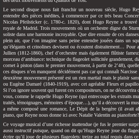
des deux mouvements du Quatuor de Yost.
Le second disque nous fait franchir un nouveau siècle, Hugo Reyn
entendre des pièces inédites, à commencer par ce très beau Concer
Nicolas Pfeilsticker (c. 1780-c. 1820), dont Hugo Reyne a trouvé l
royale de Madrid. Trois mouvements où un orchestre digne du Stur
soliste dans une harmonie incroyable. Que dire ensuite de ces danses 
plein air, que l’on imagine sans peine entendre jouées dans un sq
qu’élégants et crinolines devisent ou écoutent distraitement… Pour 
Jullien (1812-1860), chef d’orchestre mais également flûtiste fameu
morceau d’ambiance: technique du flageolet sollicitée grandement, d
cornet à piston (dans le premier mouvement, à partir de 2’48), quel
ces disques n’en manquent décidément pas car qui connaît Narcisse
deuxième mouvement présenté est un rien martial mais le plaisir sa
ou Eugène Damaré (1840-1919), avec cet agréable Fleurs et papillon
Si l’on ignore souvent qui furent ces compositeurs, on ne découvrira c
vous, comme le rappelle Hugo Reyne (qui entrecoupe les extraits mus
traités, témoignages, mémoires d’époque…), qu’il a découvert la musi
a même composé une romance, Le Dépit de la bergère (il avait alo
piano, que Reyne nous donne ici avec Natalie Valentin au pianoforte
Ce voyage musical d’une richesse inattendue (je fus le premier surp
aussi instructif puisque, quand on dit qu’Hugo Reyne joue du flageo
écrire qu’il joue de plusieurs flageolets: treize au total requis dans