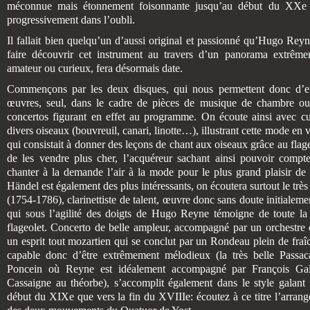
méconnue mais étonnement foisonnante jusqu’au début du XXe s
progressivement dans l’oubli.
Il fallait bien quelqu’un d’aussi original et passionné qu’Hugo Reyn
faire découvrir cet instrument au travers d’un panorama extrême
amateur ou curieux, fera désormais date.
Commençons par les deux disques, qui nous permettent donc d’ent
œuvres, seul, dans le cadre de pièces de musique de chambre ou 
concertos figurant en effet au programme. On écoute ainsi avec cur
divers oiseaux (bouvreuil, canari, linotte…), illustrant cette mode en
qui consistait à donner des leçons de chant aux oiseaux grâce au flage
de les vendre plus cher, l’acquéreur sachant ainsi pouvoir compte
chanter à la demande l’air à la mode pour le plus grand plaisir de 
Händel est également des plus intéressants, on écoutera surtout le trè
(1754-1786), clarinettiste de talent, œuvre donc sans doute initialemen
qui sous l’agilité des doigts de Hugo Reyne témoigne de toute la 
flageolet. Concerto de belle ampleur, accompagné par un orchestre 
un esprit tout mozartien qui se conclut par un Rondeau plein de fraîch
capable donc d’être extrêmement mélodieux (la très belle Passacai
Poncein où Reyne est idéalement accompagné par François Gal
Cassaigne au théorbe), s’accomplit également dans le style galant
début du XIXe que vers la fin du XVIIIe: écoutez à ce titre l’arrang