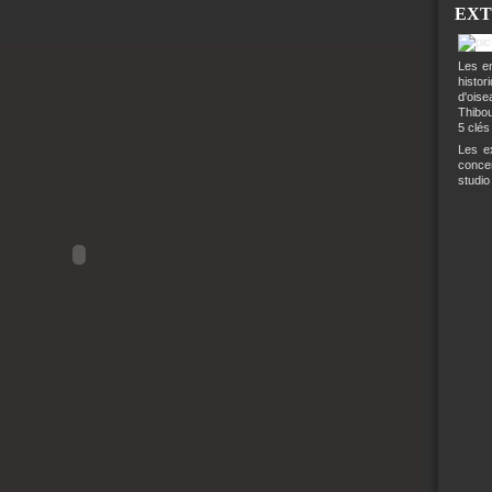
EXT
Les en
histo
d'ois
Thibou
5 clés
Les ex
conce
studio