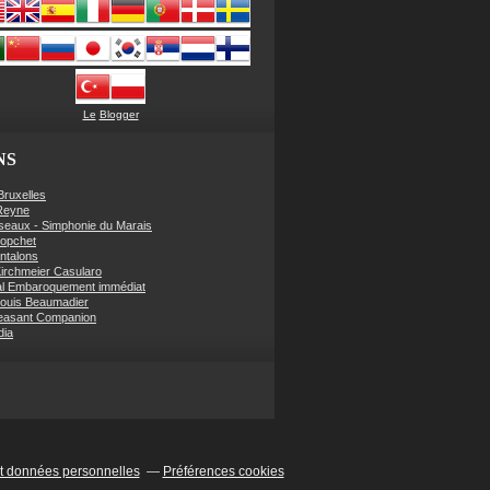
Le
Blogger
NS
Bruxelles
Reyne
seaux - Simphonie du Marais
Hopchet
ntalons
irchmeier Casularo
al Embaroquement immédiat
ouis Beaumadier
easant Companion
dia
t données personnelles
Préférences cookies