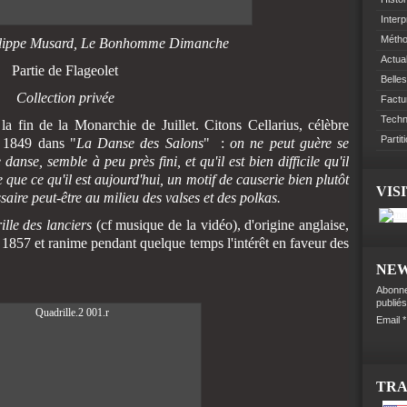
Interp
Méth
lippe Musard,
Le Bonhomme Dimanche
Actual
Partie de Flageolet
Belles
Collection privée
Factu
Techn
la fin de la Monarchie de Juillet. Citons Cellarius, célèbre
Partit
n 1849 dans "
La Danse des Salons
" :
on ne peut guère se
anse, semble à peu près fini, et qu'il est bien difficile qu'il
 que ce qu'il est aujourd'hui, un motif de causerie bien plutôt
VIS
saire peut-être au milieu des valses et des polkas.
ille des lanciers
(cf musique de la vidéo), d'origine anglaise,
en 1857 et ranime pendant quelque temps l'intérêt en faveur des
NE
Abonne
publiés
Email
TR