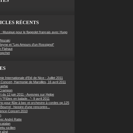
ITES
ICLES RÉCENTS
 : Musique pour le flageolet français avec Hugo
Nozaki
eyne et "Les Amours d'un Rossignol"
e Flahaut
Hopchet
ES
e Internationale d'Eté de Nice - Juillet 2011
f Concert, Harmonie de Maroilles, 16 avril 2011
raphie
 Crampon
t du 12 juin 2011 - Avesnes sur Helpe
 "Flûtes en balade..."- 9 avril 2011
to pour flûte à bec et orchestre à cordes op.125
Bourrel : histoire d'une rencontre...
ence-Concert 2010
n
ec André Ratte
 catalan
ettu sicilien
t aîné