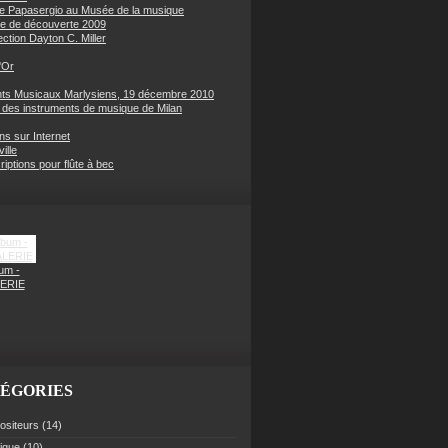
e Papasergio au Musée de la musique
e de découverte 2009
ection Dayton C. Miller
'Or
s Musicaux Marlysiens, 19 décembre 2010
des instruments de musique de Milan
ons sur Internet
ille
iptions pour flûte à bec
um -
ERIE
ÉGORIES
siteurs
(14)
rique
(10)