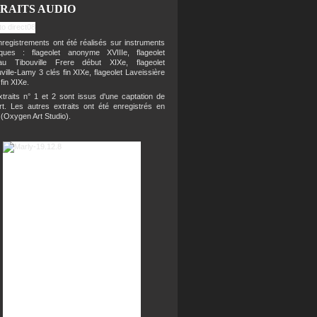
RAITS AUDIO
registrements ont été réalisés sur instruments
riques : flageolet anonyme XVIIIe, flageolet
eau Tibouville Frere début XIXe, flageolet
ville-Lamy 3 clés fin XIXe, flageolet Laveissière
 fin XIXe.
traits n° 1 et 2 sont issus d'une captation de
rt. Les autres extraits ont été enregistrés en
 (Oxygen Art Studio).