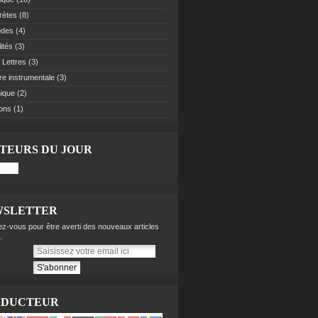
rètes
(8)
odes
(4)
ités
(3)
 Lettres
(3)
re instrumentale
(3)
ique
(2)
ions
(1)
ITEURS DU JOUR
WSLETTER
z-vous pour être averti des nouveaux articles
.
ADUCTEUR