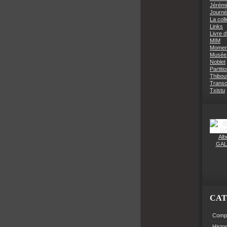
Jérémi
Journé
La coll
Links
Livre d
MIM
Moment
Musée 
Noblet
Partiti
Thibouv
Transcr
Txistu
Alb
GAL
CAT
Compo
Histo