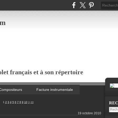
om
let français et à son répertoire
Compositeurs
Facture instrumentale
1
2
3
4
5
6
7
8
9
10
>
>>
RE
19 octobre 2010