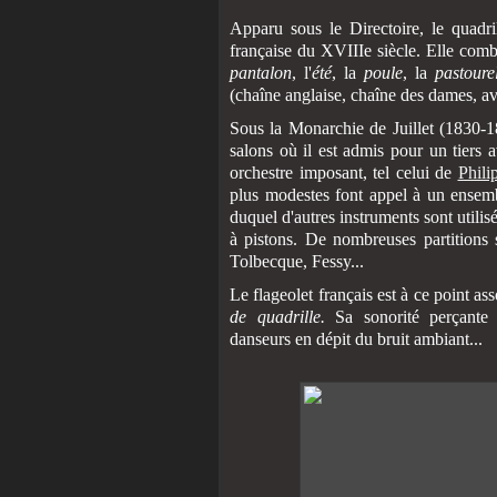
Apparu sous le Directoire, le quadr
française du XVIIIe siècle. Elle comb
pantalon
, l'
été
, la
poule
, la
pastoure
(chaîne anglaise, chaîne des dames, ava
Sous la Monarchie de Juillet (1830-184
salons où il est admis pour un tiers 
orchestre imposant, tel celui de
Phili
plus modestes font appel à un ensembl
duquel d'autres instruments sont utilisé
à pistons. De nombreuses partitions 
Tolbecque, Fessy...
Le flageolet français est à ce point a
de quadrille.
Sa sonorité perçante 
danseurs en dépit du bruit ambiant...