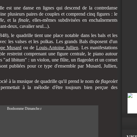
ille est une danse en lignes qui descend de la contredanse
ine plusieurs paires de couples et comprend cinq figures : le
lle
, et la
finale
, elles-mêmes subdivisées en enchaînements
nt-deux, cavalier seul...).
8), le quadrille tient une place notable dans les bals et les
avec les valses et les polkas. Les grands Bals disposent d'un
ppe Musard
ou de
Louis-Antoine Jullien
. Les manifestations
e restreint comprenant une figure centrale, le piano autour
s "ad libitum" : un violon, une flûte, un flageolet et un cornet
sont publiées pour ce type d'ensemble par Musard, Jullien,
ssocié à la musique de quadrille qu'il prend le nom de
flageolet
permettait à la mélodie d'être toujours bien perçue des