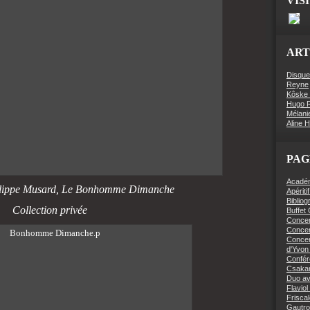
VIS
ART
Disque
Reyne
Kôske 
Hugo R
Mélani
Aline 
PAG
Académi
lippe Musard,
Le Bonhomme Dimanche
Apériti
Bibliog
Collection privée
Buffet
Concer
Concert
Concer
d'Yvon 
Confér
Csaka
Duo av
Flaviol
Friscal
Gautro