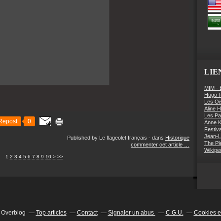
LIE
MIM - 
Hugo 
Les Oi
Aline 
Les Pa
Repost
0
Anne K
Festiv
Jean-L
Published by Le flageolet français
-
dans
Historique
The Pl
commenter cet article
…
Wikipe
1
2
3
4
5
6
7
8
9
10
>
>>
l Overblog
Top articles
Contact
Signaler un abus
C.G.U.
Cookies e