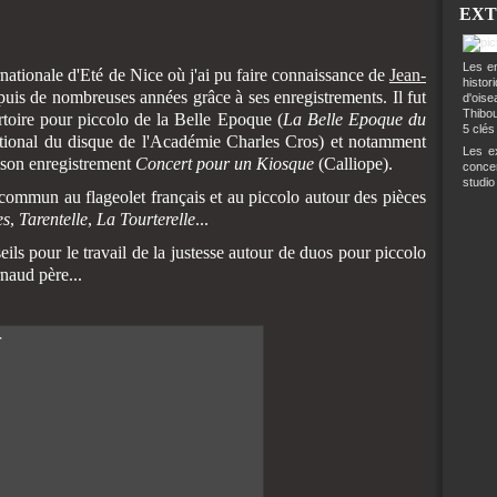
EXT
Les en
ernationale d'Eté de Nice où j'ai pu faire connaissance de
Jean-
histo
puis de nombreuses années grâce à ses enregistrements. Il fut
d'ois
Thibou
ertoire pour piccolo de la Belle Epoque (
La Belle Epoque du
5 clés
tional du disque de l'Académie Charles Cros) et notamment
Les ex
son enregistrement
Concert pour un Kiosque
(Calliope).
conce
studio
re commun au flageolet français et au piccolo autour des pièces
es
,
Tarentelle
,
La Tourterelle
...
eils pour le travail de la justesse autour de duos pour piccolo
naud père...