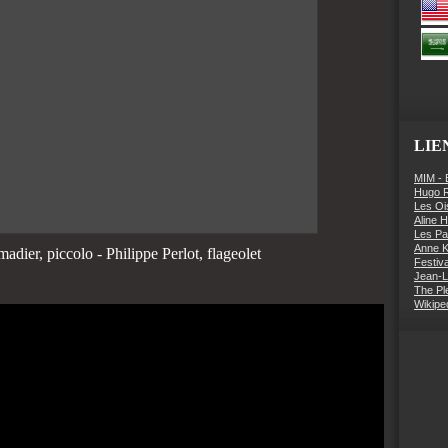
LIE
MIM - 
Hugo 
Les Oi
Aline 
Les Pa
Anne K
ier, piccolo - Philippe Perlot, flageolet
Festiv
Jean-L
The Pl
Wikipe