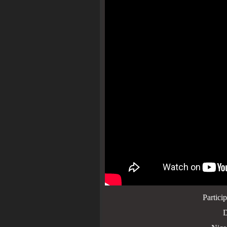
Partici
D