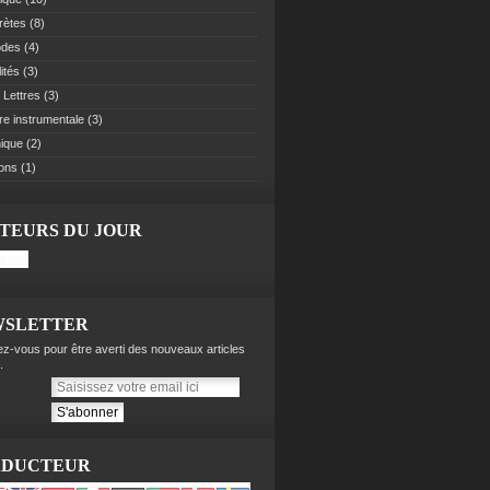
rètes
(8)
odes
(4)
ités
(3)
 Lettres
(3)
re instrumentale
(3)
ique
(2)
ions
(1)
ITEURS DU JOUR
WSLETTER
z-vous pour être averti des nouveaux articles
.
ADUCTEUR