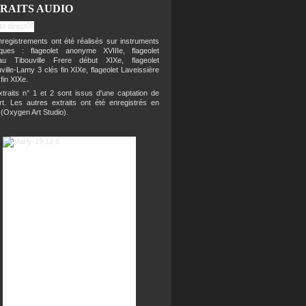
RAITS AUDIO
registrements ont été réalisés sur instruments
riques : flageolet anonyme XVIIIe, flageolet
eau Tibouville Frere début XIXe, flageolet
ville-Lamy 3 clés fin XIXe, flageolet Laveissière
 fin XIXe.
traits n° 1 et 2 sont issus d'une captation de
rt. Les autres extraits ont été enregistrés en
 (Oxygen Art Studio).