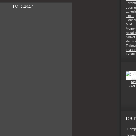
Jérémi
Journé
La coll
Links
Livre d
MIM
Moment
Musée 
Noblet
Partiti
Thibouv
Transcr
Txistu
Alb
GAL
CAT
Compo
Histo