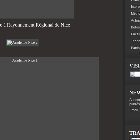
Interp
Méth
Actual
re à Rayonnement Régional de Nice
Belles
Factu
Techn
Partit
VIS
NE
Abonne
publiés
Email
TR