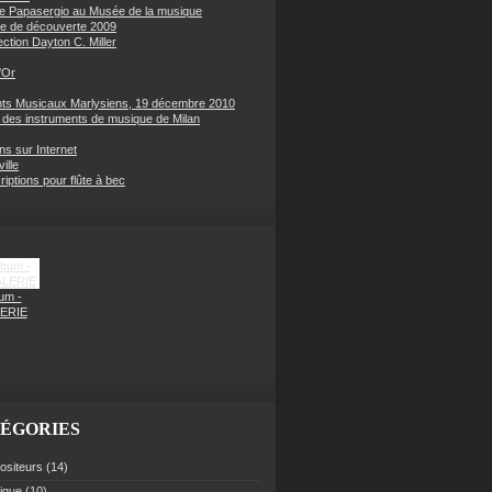
e Papasergio au Musée de la musique
e de découverte 2009
ection Dayton C. Miller
'Or
s Musicaux Marlysiens, 19 décembre 2010
des instruments de musique de Milan
ons sur Internet
ille
iptions pour flûte à bec
um -
ERIE
ÉGORIES
siteurs
(14)
rique
(10)