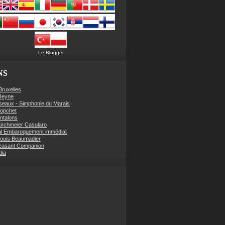
Le
Blogger
NS
Bruxelles
Reyne
seaux - Simphonie du Marais
Hopchet
ntalons
irchmeier Casularo
al Embaroquement immédiat
ouis Beaumadier
easant Companion
dia