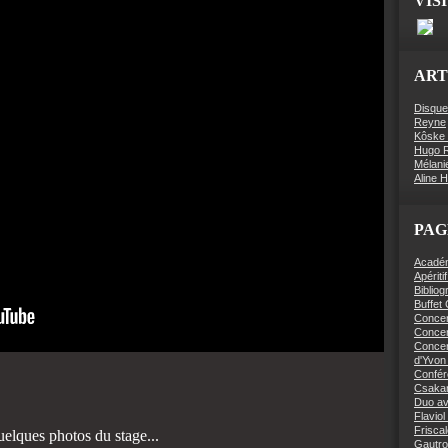
VIS
ART
Disque
Reyne
Kôske 
Hugo R
Mélani
Aline 
PAG
Académi
Apériti
Bibliog
Buffet
Concer
Concert
Concer
d'Yvon 
Confér
Csaka
Duo av
Flaviol
Friscal
elques photos du stage...
Gautro