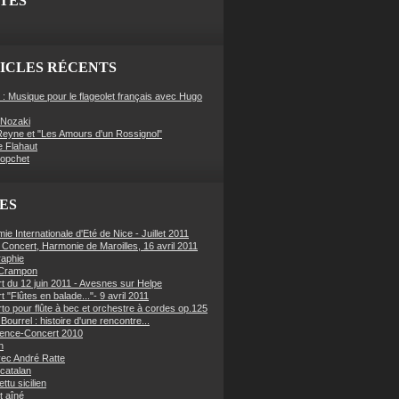
ITES
ICLES RÉCENTS
 : Musique pour le flageolet français avec Hugo
Nozaki
eyne et "Les Amours d'un Rossignol"
e Flahaut
Hopchet
ES
e Internationale d'Eté de Nice - Juillet 2011
f Concert, Harmonie de Maroilles, 16 avril 2011
raphie
 Crampon
t du 12 juin 2011 - Avesnes sur Helpe
 "Flûtes en balade..."- 9 avril 2011
to pour flûte à bec et orchestre à cordes op.125
Bourrel : histoire d'une rencontre...
ence-Concert 2010
n
ec André Ratte
 catalan
ettu sicilien
t aîné