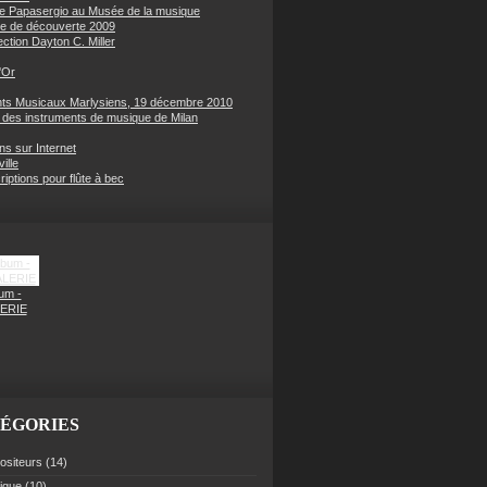
e Papasergio au Musée de la musique
e de découverte 2009
ection Dayton C. Miller
'Or
s Musicaux Marlysiens, 19 décembre 2010
des instruments de musique de Milan
ons sur Internet
ille
iptions pour flûte à bec
um -
ERIE
ÉGORIES
siteurs
(14)
rique
(10)