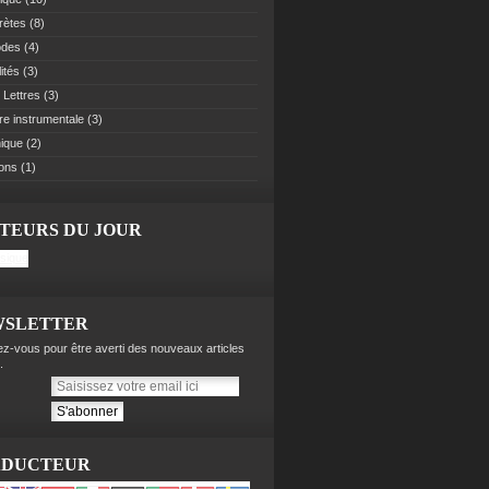
rètes
(8)
odes
(4)
ités
(3)
 Lettres
(3)
re instrumentale
(3)
ique
(2)
ions
(1)
ITEURS DU JOUR
WSLETTER
z-vous pour être averti des nouveaux articles
.
ADUCTEUR