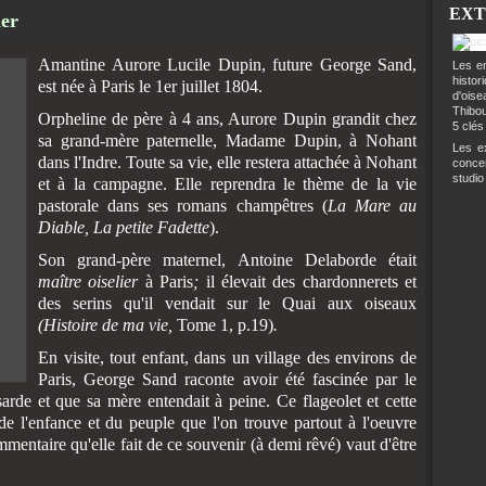
EXT
ier
Amantine Aurore Lucile Dupin, future George Sand,
Les en
histo
est née à Paris le 1er juillet 1804.
d'ois
Thibou
Orpheline de père à 4 ans, Aurore Dupin grandit chez
5 clés
sa grand-mère paternelle, Madame Dupin, à Nohant
Les ex
dans l'Indre. Toute sa vie, elle restera attachée à Nohant
conce
studio
et à la campagne. Elle reprendra le thème de la vie
pastorale dans ses romans champêtres (
La Mare au
Diable, La petite Fadette
).
Son grand-père maternel, Antoine Delaborde était
maître oiselier
à Paris
;
il élevait des chardonnerets et
des serins qu'il vendait sur le Quai aux oiseaux
(Histoire de ma vie,
Tome 1, p.19)
.
En visite, tout enfant, dans un village des environs de
Paris, George Sand raconte avoir été fascinée par le
rde et que sa mère entendait à peine. Ce flageolet et cette
e l'enfance et du peuple que l'on trouve partout à l'oeuvre
mentaire qu'elle fait de ce souvenir (à demi rêvé) vaut d'être