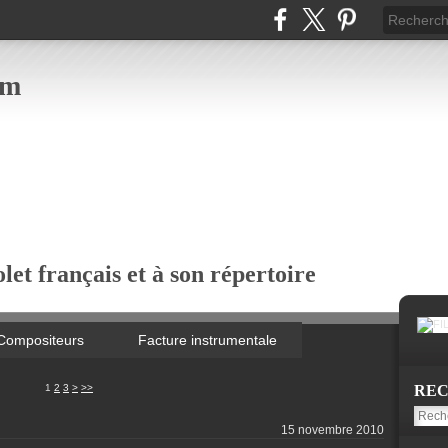
om
let français et à son répertoire
Compositeurs
Facture instrumentale
1
2
3
>
>>
RE
15 novembre 2010