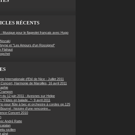
ITES
ICLES RÉCENTS
 : Musique pour le flageolet français avec Hugo
Nozaki
eyne et "Les Amours d'un Rossignol"
e Flahaut
Hopchet
ES
e Internationale d'Eté de Nice - Juillet 2011
f Concert, Harmonie de Maroilles, 16 avril 2011
raphie
 Crampon
t du 12 juin 2011 - Avesnes sur Helpe
 "Flûtes en balade..."- 9 avril 2011
to pour flûte à bec et orchestre à cordes op.125
Bourrel : histoire d'une rencontre...
ence-Concert 2010
n
ec André Ratte
 catalan
ettu sicilien
t aîné