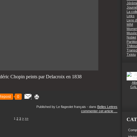
Jérémi
Journé
La coll
Links
Livre d
MIM
Moment
Musée 
Noblet
Partiti
Thibouv
Transcr
Txistu
déric Chopin peints par Delacroix en 1838
Alb
GAL
Repost
0
Published by Le flageolet français
-
dans
Belles Lettres
commenter cet article
…
1
2
3
>
>>
CAT
Compo
Histo