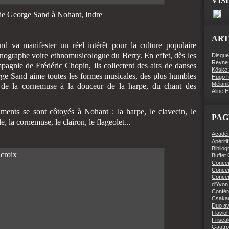
VIS
e George Sand à Nohant, Indre
ART
 va manifester un réel intérêt pour la culture populaire
hnographe voire ethnomusicologue du Berry. En effet, dès les
Disque
Reyne
agnie de Frédéric Chopin, ils collectent des airs de danses
Kôske 
rge Sand aime toutes les formes musicales, des plus humbles
Hugo R
Mélani
d de la cornemuse à la douceur de la harpe, du chant des
Aline 
ments se sont côtoyés à Nohant : la harpe, le clavecin, le
PAG
le, la cornemuse, le clairon, le flageolet...
Académi
Apériti
Bibliog
Buffet
Concer
Concert
Concer
d'Yvon 
Confér
Csaka
Duo av
Flaviol
Friscal
Gautro