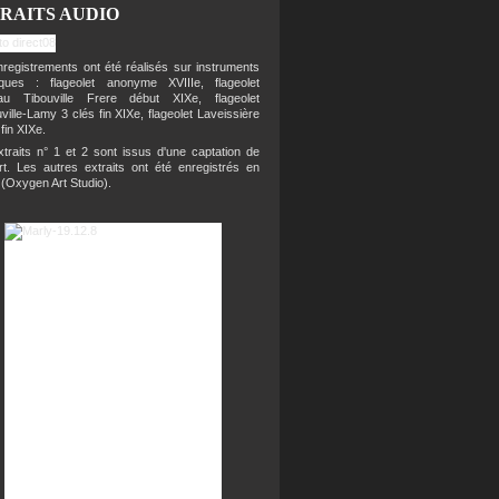
RAITS AUDIO
registrements ont été réalisés sur instruments
riques : flageolet anonyme XVIIIe, flageolet
eau Tibouville Frere début XIXe, flageolet
ville-Lamy 3 clés fin XIXe, flageolet Laveissière
 fin XIXe.
traits n° 1 et 2 sont issus d'une captation de
rt. Les autres extraits ont été enregistrés en
 (Oxygen Art Studio).