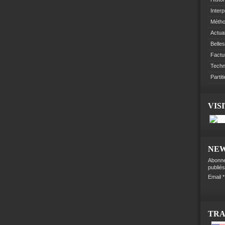
Interp
Méth
Actual
Belles
Factu
Techn
Partit
VIS
NE
Abonne
publiés
Email
TR