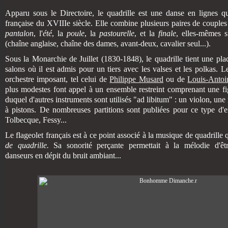
Apparu sous le Directoire, le quadrille est une danse en lignes q
française du XVIIIe siècle. Elle combine plusieurs paires de couples
pantalon
, l'
été
, la
poule
, la
pastourelle
, et la
finale
, elles-mêmes 
(chaîne anglaise, chaîne des dames, avant-deux, cavalier seul...).
Sous la Monarchie de Juillet (1830-1848), le quadrille tient une plac
salons où il est admis pour un tiers avec les valses et les polkas. 
orchestre imposant, tel celui de
Philippe Musard
ou de
Louis-Antoin
plus modestes font appel à un ensemble restreint comprenant une fig
duquel d'autres instruments sont utilisés "ad libitum" : un violon, une 
à pistons. De nombreuses partitions sont publiées pour ce type d'
Tolbecque, Fessy...
Le flageolet français est à ce point associé à la musique de quadrille
de quadrille.
Sa sonorité perçante permettait à la mélodie d'êt
danseurs en dépit du bruit ambiant...