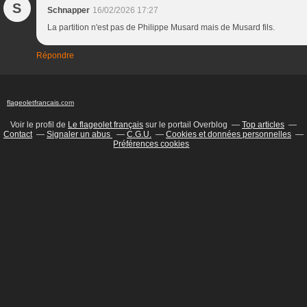
S
Schnapper
16/02/2026 17:27
La partition n'est pas de Philippe Musard mais de Musard fils.
Répondre
flageoletfrancais
.com
Voir le profil de
Le flageolet français
sur le portail Overblog
Top articles
Contact
Signaler un abus
C.G.U.
Cookies et données personnelles
Préférences cookies