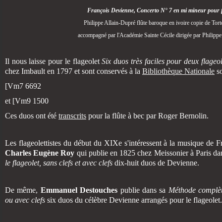
François Devienne, Concerto N° 7 en mi mineur pour f
Philippe Allain-Dupré flûte baroque en ivoire copie de Tort
accompagné par l'Académie Sainte Cécile dirigée par Philipp
Il nous laisse pour le flageolet
Six duos très faciles pour deux flageol
chez Imbault en 1797 et sont conservés à la
Bibliothèque Nationale
so
[Vm7 6692
et [Vm9 1500
Ces duos ont été
transcrits
pour la flûte à bec par Roger Bernolin.
Les flageolettistes du début du XIXe s'intéressent à la musique de
Charles Eugène Roy
qui publie en 1825 chez Meissonier à Paris da
le flageolet, sans clefs et avec clefs
dix-huit duos de Devienne.
De même,
Emmanuel Destouches
publie dans sa
Méthode complète
ou avec clefs
six duos du célèbre Devienne arrangés pour le flageolet.