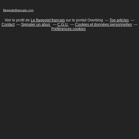
flageoletfrancais
.com
Voir le profil de
Le flageolet français
sur le portail Overblog
Top articles
Contact
Signaler un abus
C.G.U.
Cookies et données personnelles
Préférences cookies