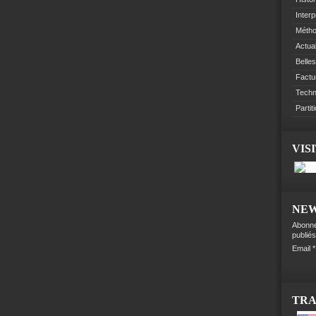
Interp
Méth
Actual
Belles
Factu
Techn
Partit
VIS
NE
Abonne
publiés
Email
TR