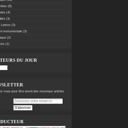
rètes
(8)
odes
(4)
ités
(3)
 Lettres
(3)
re instrumentale
(3)
ique
(2)
ions
(1)
ITEURS DU JOUR
WSLETTER
z-vous pour être averti des nouveaux articles
.
ADUCTEUR