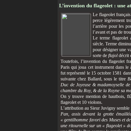
L’invention du flageolet : une 
Le flageolet français
perce légèrement tr
l’arrière pour les po
l’avant et pas de tro
Le terme flageolet a
siècle. Terme diminu
pour désigner une var
sorte de
flajol
décrit 
Toutefois, l’invention du flageolet f
Paris qui joua cet instrument dans le
fut représenté le 15 octobre 1581 dans
suivante chez Ballard, sous le titre
Ba
Duc de Joyeuse & madamoyselle de V
chambre du Roy, & de la Royne sa me
On y trouve mention de hautbois, flû
flageolet et 10 violons.
L’attribution au Sieur Juvigny sembl
Pan, assis devant la grotte émaillé
« gentilhomme favori des Muses et de 
une ritournelle sur un « flageolet » do