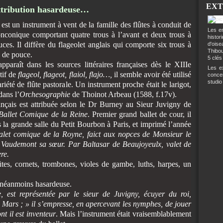
EXT
attribution hasardeuse…
 est un instrument à vent de la famille des flûtes à conduit de
Les en
onconique comportant quatre trous à l’avant et deux trous à
histo
uces. Il diffère du flageolet anglais qui comporte six trous à
d'ois
Thibou
u de pouce.
5 clés
pparaît dans les sources littéraires françaises dès le XIIIe
Les ex
tif de
flageol, flageot, flaiol, flajo…,
il semble avoir été utilisé
conce
studio
iété de flûte pastorale. Un instrument proche était le larigot,
dans l’
Orchesographie
de Thoinot Arbeau (1588, f.17v).
rançais est attribuée selon le Dr Burney au Sieur Juvigny de
Ballet Comique de la Reine
. Premier
grand ballet de cour, il
 la grande salle du Petit Bourbon à Paris, et imprimé l’année
let comique de la Royne, faict aux nopces de Monsieur le
audemont sa sœur. Par Baltasar de Beaujoyeulx, valet de
re.
tes, cornets, trombones, violes de gambe, luths, harpes, un
e néanmoins hasardeuse.
e, est représentée par le sieur de Juvigny, écuyer du roi,
Mars ; » il s’empresse, en apercevant les nymphes, de jouer
nt il est inventeur
. Mais l’instrument était vraisemblablement