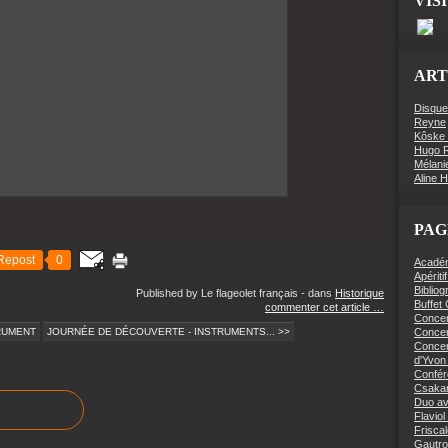
VIS
ART
Disque
Reyne
Kôske 
Hugo R
Mélani
Aline 
PAG
Repost
0
Académi
Apériti
Bibliog
Published by Le flageolet français
-
dans
Historique
Buffet
commenter cet article
…
Concer
TRUMENT
JOURNÉE DE DÉCOUVERTE - INSTRUMENTS... >>
Concert
Concer
d'Yvon 
Confér
Csaka
Duo av
Flaviol
Friscal
Gautro