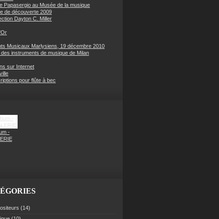
e Papasergio au Musée de la musique
e de découverte 2009
ection Dayton C. Miller
'Or
s Musicaux Marlysiens, 19 décembre 2010
des instruments de musique de Milan
ons sur Internet
ille
iptions pour flûte à bec
um -
ERIE
ÉGORIES
siteurs
(14)
rique
(10)