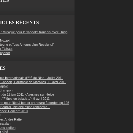
ITES
ICLES RÉCENTS
 : Musique pour le flageolet français avec Hugo
Nozaki
eyne et "Les Amours d'un Rossignol"
e Flahaut
Hopchet
ES
e Internationale d'Eté de Nice - Juillet 2011
f Concert, Harmonie de Maroilles, 16 avril 2011
raphie
 Crampon
t du 12 juin 2011 - Avesnes sur Helpe
 "Flûtes en balade..."- 9 avril 2011
to pour flûte à bec et orchestre à cordes op.125
Bourrel : histoire d'une rencontre...
ence-Concert 2010
n
ec André Ratte
 catalan
ettu sicilien
t aîné