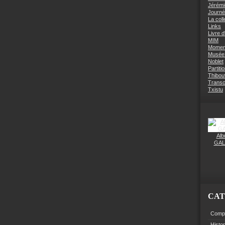
Jérémi
Journé
La coll
Links
Livre d
MIM
Moment
Musée 
Noblet
Partiti
Thibouv
Transcr
Txistu
Alb
GAL
CAT
Compo
Histo