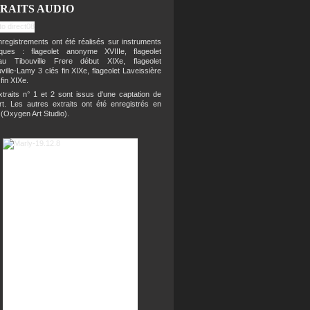
RAITS AUDIO
registrements ont été réalisés sur instruments
riques : flageolet anonyme XVIIIe, flageolet
eau Tibouville Frere début XIXe, flageolet
ville-Lamy 3 clés fin XIXe, flageolet Laveissière
 fin XIXe.
traits n° 1 et 2 sont issus d'une captation de
rt. Les autres extraits ont été enregistrés en
 (Oxygen Art Studio).