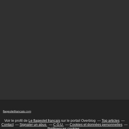
flageoletfrancais
.com
Voir le profil de
Le flageolet français
sur le portail Overblog
Top articles
Contact
Signaler un abus
C.G.U.
Cookies et données personnelles
Préférences cookies