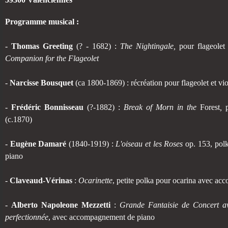
Programme musical :
-
Thomas Greeting
(? - 1682) :
The Nightingale,
pour flageolet 
Companion for the Flageolet
-
Narcisse Bousquet
(ca 1800-1869) : récréation pour flageolet et vi
-
Frédéric Bonnisseau
(?-1882) :
Break of Morn in the
Forest
,
p
(c.1870)
-
Eugène Damaré
(1840-1919) :
L'oiseau et les Roses
op. 153, polk
piano
-
Claveaud-Vérinas
:
Ocarinette
, petite polka pour ocarina avec a
-
Alberto Napoleone Mezzetti
:
Grande Fantaisie de Concert av
perfectionnée
, avec accompagnement de piano