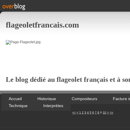
flageoletfrancais.com
Le blog dédié au flageolet français et à so
Accueil
Historique
Compositeurs
Facture 
Technique
Interprètes
20
30
40
50
<<
<
1
2
3
4
5
6
7
8
9
10
>
>>