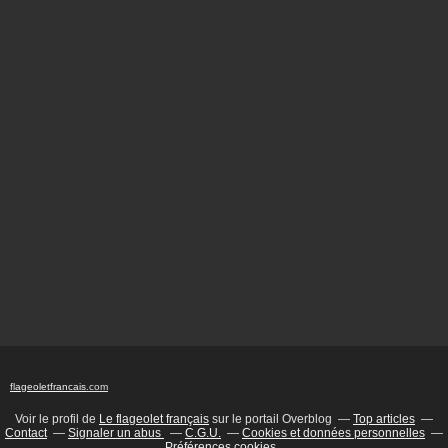
flageoletfrancais
.com
Voir le profil de
Le flageolet français
sur le portail Overblog
Top articles
Contact
Signaler un abus
C.G.U.
Cookies et données personnelles
Préférences cookies