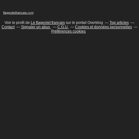
flageoletfrancais
.com
Voir le profil de
Le flageolet français
sur le portail Overblog
Top articles
Contact
Signaler un abus
C.G.U.
Cookies et données personnelles
Préférences cookies