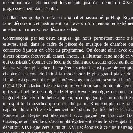
méconnue mais étonnement foisonnante jusqu’au début du XXe s
progressivement dans l’oubli.
Il fallait bien quelqu’un d’aussi original et passionné qu’Hugo Reyn
faire découvrir cet instrument au travers d’un panorama extrême
amateur ou curieux, fera désormais date.
Commençons par les deux disques, qui nous permettent donc d’ent
œuvres, seul, dans le cadre de pièces de musique de chambre ou 
concertos figurant en effet au programme. On écoute ainsi avec cur
divers oiseaux (bouvreuil, canari, linotte…), illustrant cette mode en
qui consistait à donner des leçons de chant aux oiseaux grâce au flage
de les vendre plus cher, l’acquéreur sachant ainsi pouvoir compte
chanter à la demande l’air à la mode pour le plus grand plaisir de 
Händel est également des plus intéressants, on écoutera surtout le trè
(1754-1786), clarinettiste de talent, œuvre donc sans doute initialemen
qui sous l’agilité des doigts de Hugo Reyne témoigne de toute la 
flageolet. Concerto de belle ampleur, accompagné par un orchestre 
un esprit tout mozartien qui se conclut par un Rondeau plein de fraîch
capable donc d’être extrêmement mélodieux (la très belle Passacai
Poncein où Reyne est idéalement accompagné par François Gal
Cassaigne au théorbe), s’accomplit également dans le style galant
début du XIXe que vers la fin du XVIIIe: écoutez à ce titre l’arrang