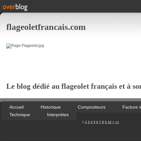
flageoletfrancais.com
Le blog dédié au flageolet français et à so
Accueil
Historique
Compositeurs
Facture 
Technique
Interprètes
20
30
40
50
1
2
3
4
5
6
7
8
9
10
>
>>