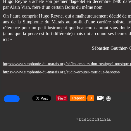
Hugo Reyne a acheté son premier flageolet en décembre 1980 dans 
par Alain Vian, frère d’un certain Boris du même nom.
On l’aura compris: Hugo Reyne, qui a malheureusement décidé de mett
ans de la Simphonie du Marais au profit d’une carrière soliste, 
référence pour un petit instrument que beaucoup auront sans doute
(alors que la perce est fort différente) mais qui a connu ses heures d
ici! »
Sébastien Gauthier- Concer
https://www.simphonie-du-marais.org/cd/les-amours-dun-rossignol-musique-po
https://www.simphonie-du-marais.org/audio-ecouter-musique-baroque/
Repost
0
20
30
40
50
1
2
3
4
5
6
7
8
9
10
>
>>