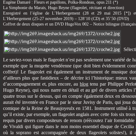
Eugène Damaré : Fleurs et papillons, Polka-Rondeau, opus 211 (*)
La Simphonie du Marais, Hugo Reyne (flageolet, récitant et direction)
Enregistré en l’église de L’Herbergement (28 et 29 mai 2015 [*]) et
L’Herbergement (25-27 novembre 2019) – 128’10 (CD) et 35’50 (DVD)
Coffret de deux disques et un DVD HugoVox 002 – Notice bilingue (français
Sélecti
Le saviez-vous mais le flageolet n’est pas seulement une variété de ha
exemple que la mogette vendéenne (que doit bien évidemment conna
coffret)! Le flageolet est également un instrument de musique dont 
d’ailleurs plus que fastidieux – de décrire ici l’historique: mieux vau
d’accompagnement et, plus encore, au
blog
tenu par Philippe Perlot
Hugo Reyne), qui nous narre en détail et au gré de divers articles l’h
quatre trous sur le dessus, qui en compte également deux en dessous
aurait été inventée en France par le sieur Juvisy de Paris, qui joua d
comique de la Reine de Beaujoyeulx en 1581. Instrument utilisé à tr
qu’il existe, par exemple, un flageolet anglais avec cette fois six trous
requis par divers compositeurs de renom (réécoutez l’air formidable
de Vivaldi qui figure dans le non moins essentiel disque de Cecili
où la soprano est accompagnée de deux flageolets solistes!), il