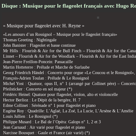
Disque : Musique pour le flageolet français avec Hugo R
« Musique pour flageolet avec H. Reyne »
«Les amours d’un Rossignol – Musique pour le flageolet français»
Thomas Greeting : Nightingale
John Banister : Flageolet et basse continue
Mr Hills : Flourish & Air for the Bull Finch – Flourish & Air for the Cana
Linnet – Flourish & Air for the Woodlark – Flourish & Air for the East Indi
Jean-Pierre Freillon-Poncein: Passacaille
Martin Hotteterre : Prélude et Marche de Surlaube
Georg Friedrich Händel : Concerto pour orgue «Le Coucou et le Rossignol
François-Adrien Toulan : Prélude & Le Rossignol
Michel Yost : Quatuor, opus II, n° 1 (arrangé par Collinet père) – Conce
Pfeilsticker : Concerto en sol majeur (*)
Frédéric Heinel: Quatuor pour flageolet, violon, alto et violoncelle
Hector Berlioz : Le Dépit de la bergère, H. 7
Edme Collinet : Sérénade n° 1 pour flageolet et piano
Eugène Roy : Quadrille: L’Aglaë, La Zoé, La Lucie, L’Arsène & L’Amélie
Louis Jullien : Le Rossignol (*)
Philippe Musard : Le Bal de l’Opéra: Galops n° 1, 2 et 3
Jean Carnaud : Air varié pour flageolet et piano
Narcisse Bousquet : Gaule et France (air varié) (*)