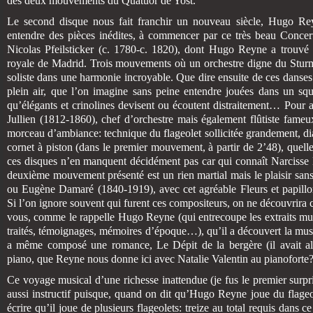
des deux mouvements du Quatuor de Yost.
Le second disque nous fait franchir un nouveau siècle, Hugo Reyn
entendre des pièces inédites, à commencer par ce très beau Concer
Nicolas Pfeilsticker (c. 1780-c. 1820), dont Hugo Reyne a trouvé l
royale de Madrid. Trois mouvements où un orchestre digne du Stur
soliste dans une harmonie incroyable. Que dire ensuite de ces danses 
plein air, que l’on imagine sans peine entendre jouées dans un sq
qu’élégants et crinolines devisent ou écoutent distraitement… Pour 
Jullien (1812-1860), chef d’orchestre mais également flûtiste fameu
morceau d’ambiance: technique du flageolet sollicitée grandement, d
cornet à piston (dans le premier mouvement, à partir de 2’48), quel
ces disques n’en manquent décidément pas car qui connaît Narcisse
deuxième mouvement présenté est un rien martial mais le plaisir sa
ou Eugène Damaré (1840-1919), avec cet agréable Fleurs et papillon
Si l’on ignore souvent qui furent ces compositeurs, on ne découvrira c
vous, comme le rappelle Hugo Reyne (qui entrecoupe les extraits mus
traités, témoignages, mémoires d’époque…), qu’il a découvert la musi
a même composé une romance, Le Dépit de la bergère (il avait alo
piano, que Reyne nous donne ici avec Natalie Valentin au pianoforte
Ce voyage musical d’une richesse inattendue (je fus le premier surp
aussi instructif puisque, quand on dit qu’Hugo Reyne joue du flageo
écrire qu’il joue de plusieurs flageolets: treize au total requis dans