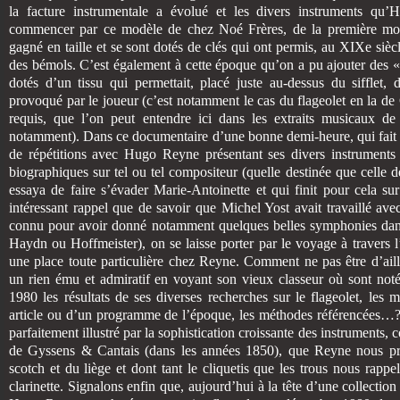
la facture instrumentale a évolué et les divers instruments q
commencer par ce modèle de chez Noé Frères, de la première mo
gagné en taille et se sont dotés de clés qui ont permis, au XIXe siècl
des bémols. C’est également à cette époque qu’on a pu ajouter des «
dotés d’un tissu qui permettait, placé juste au-dessus du sifflet, 
provoqué par le joueur (c’est notamment le cas du flageolet en la de C
requis, que l’on peut entendre ici dans les extraits musicaux de
notamment). Dans ce documentaire d’une bonne demi-heure, qui fait al
de répétitions avec Hugo Reyne présentant ses divers instruments 
biographiques sur tel ou tel compositeur (quelle destinée que celle
essaya de faire s’évader Marie-Antoinette et qui finit pour cela s
intéressant rappel que de savoir que Michel Yost avait travaillé av
connu pour avoir donné notamment quelques belles symphonies dans
Haydn ou Hoffmeister), on se laisse porter par le voyage à travers l’h
une place toute particulière chez Reyne. Comment ne pas être d’aill
un rien ému et admiratif en voyant son vieux classeur où sont not
1980 les résultats de ses diverses recherches sur le flageolet, les
article ou d’un programme de l’époque, les méthodes référencées…?
parfaitement illustré par la sophistication croissante des instruments, 
de Gyssens & Cantais (dans les années 1850), que Reyne nous prés
scotch et du liège et dont tant le cliquetis que les trous nous rappe
clarinette. Signalons enfin que, aujourd’hui à la tête d’une collecti