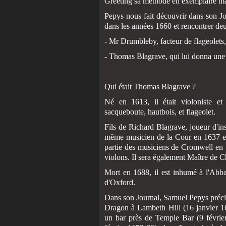
Greeting sa méthode en exemplaire manu
Pepys nous fait découvrir dans son Jo
dans les années 1660 et rencontrer de
- Mr Drumbleby, facteur de flageolets,
- Thomas Blagrave, qui lui donna une l
Qui était Thomas Blagrave ?
Né en 1613, il était violoniste et
sacqueboute, hautbois, et flageolet.
Fils de Richard Blagrave, joueur d'in
même musicien de la Cour en 1637 en j
partie des musiciens de Cromwell en 
violons. Il sera également Maître de 
Mort en 1688, il est inhumé à l'Abba
d'Oxford.
Dans son Journal, Samuel Pepys précis
Dragon à Lambeth Hill (16 janvier 16
un bar près de Temple Bar (9 févrie