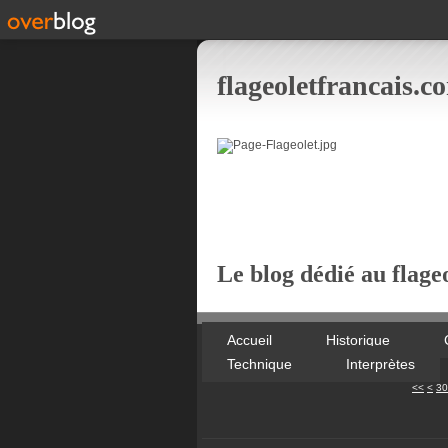
flageoletfrancais.c
Le blog dédié au flageo
Accueil
Historique
Technique
Interprètes
10
20
<<
<
30