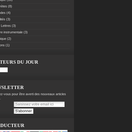
rètes
(8)
odes
(4)
ités
(3)
 Lettres
(3)
re instrumentale
(3)
ique
(2)
ions
(1)
ITEURS DU JOUR
WSLETTER
z-vous pour être averti des nouveaux articles
.
ADUCTEUR