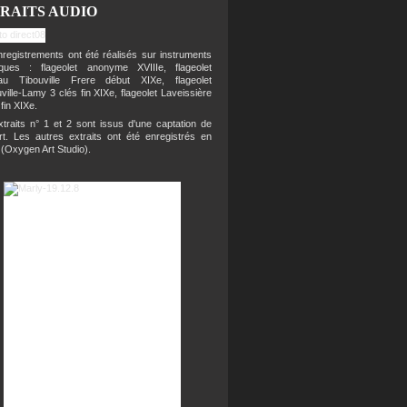
RAITS AUDIO
registrements ont été réalisés sur instruments
riques : flageolet anonyme XVIIIe, flageolet
eau Tibouville Frere début XIXe, flageolet
ville-Lamy 3 clés fin XIXe, flageolet Laveissière
 fin XIXe.
traits n° 1 et 2 sont issus d'une captation de
rt. Les autres extraits ont été enregistrés en
 (Oxygen Art Studio).