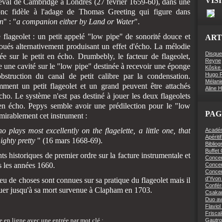
VIS
cheval de Cambridge à Londres (27 février 1659-60), dans une
donc fidèle à l'adage de Thomas Greeting qui figure dans
n
" : "
a companion either by Land or Water
".
lageolet : un petit appelé "low pipe" de sonorité douce et
ART
oués alternativement produisant un effet d'écho. La mélodie
Disque
tée sur le petit en écho. Drumbebly, le facteur de flageolet,
Reyne
e une cavité sur le "low pipe" destinée à recevoir une éponge
Kôske 
Hugo R
'obstruction du canal de petit calibre par la condensation.
Mélani
ment un petit flageolet et un grand peuvent être attachés
Aline 
écho. Le système n'est pas destiné à jouer les deux flageolets
en écho. Pepys semble avoir une prédilection pour le "low
PAG
mirablement cet instrument :
lays most excellently on the flagelette, a little one, that
Académi
Apériti
ghty pretty
" (16 mars 1668-69).
Bibliog
Buffet
 historiques de premier ordre sur la facture instrumentale et
Concer
s les années 1660.
Concert
Concer
d'Yvon 
eu de choses sont connues sur sa pratique du flageolet mais il
Confér
jouer jusqu'à sa mort survenue à Clapham en 1703.
Csaka
Duo av
Flaviol
Friscal
 en ligne avec une entrée par mot clé :
Gautro