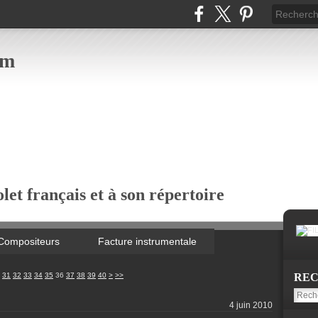
om
let français et à son répertoire
Compositeurs
Facture instrumentale
50
31
32
33
34
35
36
37
38
39
40
>
>>
RE
4 juin 2010