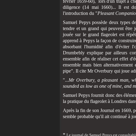
février 1659-60), lors d'un trajet à 
diligence (14 mai 1660)... Il est 
l'introduction du "
Pleasant Companio
Samuel Pepys possède deux types de f
tendre et un grand qui peuvent être j
jouée sur le grand flageolet est répé
apprend à Pepys la façon de construir
absorbant l'humidité afin d'éviter l
Drumbebly explique par ailleurs com
ensemble afin de réaliser cet effet d'
ensemble mais bien alternativement 
pipe". Il cite Mr Overbury qui joue ad
"...
Mr Overbury, a pleasant man, who p
sounded as low as one of mine, and mi
Samuel Pepys fournit donc des éléments
la pratique du flageolet à Londres dan
Après la fin de son Journal en 1669, p
semble probable qu'il ait continué à 
*
Le journal de Samuel Pepys est consultable