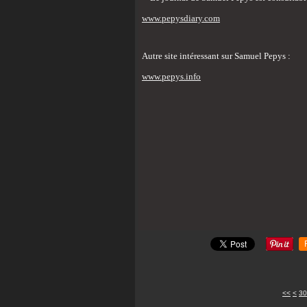
www.pepysdiary.com
Autre site intéressant sur Samuel Pepys :
www.pepys.info
10
20
<<
<
30