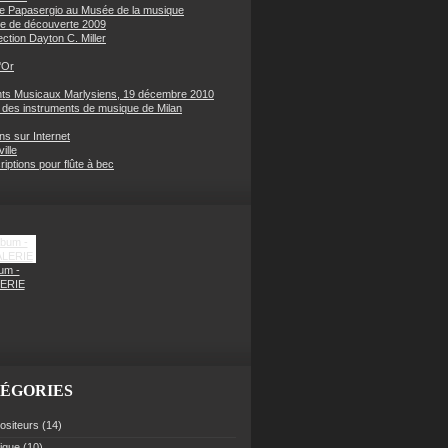
e Papasergio au Musée de la musique
e de découverte 2009
ection Dayton C. Miller
'Or
s Musicaux Marlysiens, 19 décembre 2010
des instruments de musique de Milan
ons sur Internet
ille
iptions pour flûte à bec
um -
ERIE
ÉGORIES
siteurs
(14)
rique
(10)