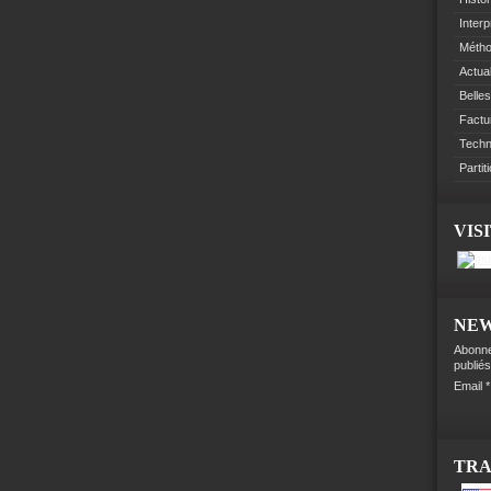
Interp
Méth
Actual
Belles
Factu
Techn
Partit
VIS
NE
Abonne
publiés
Email
TR