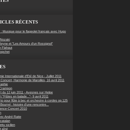
ITES
ICLES RÉCENTS
 : Musique pour le flageolet français avec Hugo
Nozaki
eyne et "Les Amours d'un Rossignol"
e Flahaut
Hopchet
ES
e Internationale d'Eté de Nice - Juillet 2011
f Concert, Harmonie de Maroilles, 16 avril 2011
raphie
 Crampon
t du 12 juin 2011 - Avesnes sur Helpe
 "Flûtes en balade..."- 9 avril 2011
to pour flûte à bec et orchestre à cordes op.125
Bourrel : histoire d'une rencontre...
ence-Concert 2010
n
ec André Ratte
 catalan
ettu sicilien
t aîné