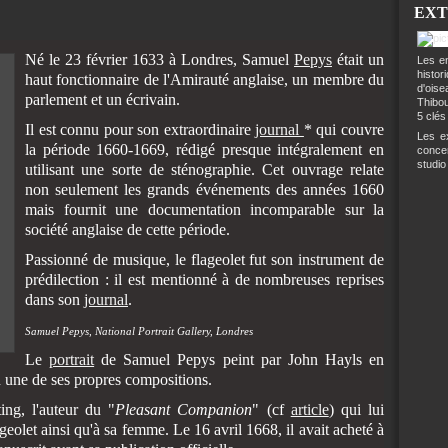
EXT
Né le 23 février 1633 à Londres, Samuel
Pepys
était un
Les en
histo
haut fonctionnaire de l'Amirauté anglaise, un membre du
d'ois
parlement et un écrivain.
Thibou
5 clés
Il est connu pour son extraordinaire
journal
* qui couvre
Les ex
la période 1660-1669, rédigé presque intégralement en
conce
studio
utilisant une sorte de sténographie. Cet ouvrage relate
non seulement les grands événements des années 1660
mais fournit une documentation incomparable sur la
société anglaise de cette période.
Passionné de musique, le flageolet fut son instrument de
prédilection : il est mentionné à de nombreuses reprises
dans son
journal
.
Samuel Pepys, National Portrait Gallery, Londres
Le
portrait
de Samuel Pepys peint par John Hayls en
n une de ses propres compositions.
ng, l'auteur du "
Pleasant Companion
" (cf
article
) qui lui
geolet ainsi qu'à sa femme. Le 16 avril 1668, il avait acheté à