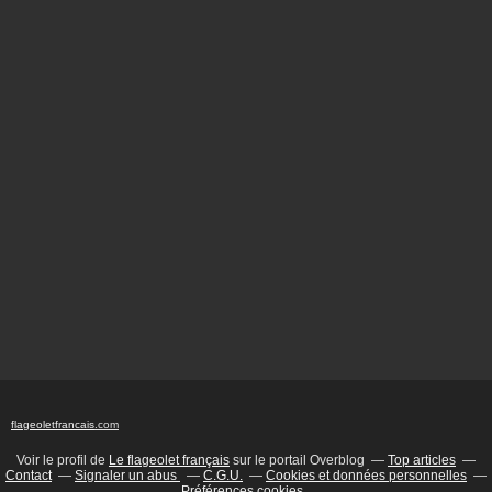
flageoletfrancais
.com
Voir le profil de
Le flageolet français
sur le portail Overblog
Top articles
Contact
Signaler un abus
C.G.U.
Cookies et données personnelles
Préférences cookies